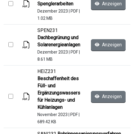
Spenglerarbeiten
Anzeigen
Dezember 2023
|
PDF
|
1.02 MB
SPEN231
Dachbegrünung und
Solarenergieanlagen
Anzeigen
Dezember 2023
|
PDF
|
8.61 MB
HEIZ231
Beschaffenheit des
Füll- und
Ergänzungswassers
Anzeigen
für Heizungs- und
Kühlanlagen
November 2023
|
PDF
|
689.42 KB
SANI232
Rohrinnensanierungsverfahren