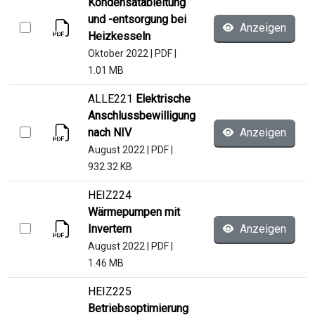
Kondensatableitung
und -entsorgung bei
Anzeigen
Heizkesseln
Oktober 2022
|
PDF
|
1.01 MB
ALLE221
Elektrische
Anschlussbewilligung
nach NIV
Anzeigen
August 2022
|
PDF
|
932.32 KB
HEIZ224
Wärmepumpen mit
Invertern
Anzeigen
August 2022
|
PDF
|
1.46 MB
HEIZ225
Betriebsoptimierung