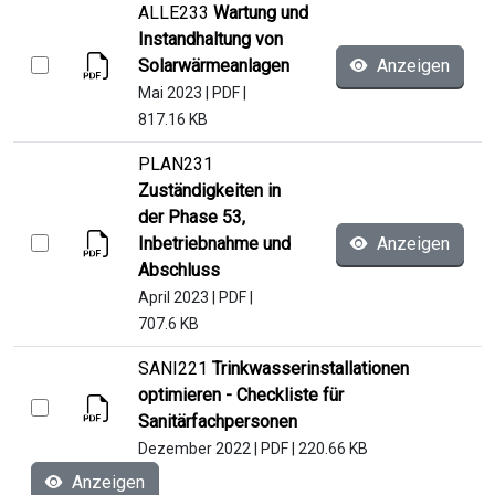
ALLE233
Wartung und
Instandhaltung von
Solarwärmeanlagen
Anzeigen
Mai 2023
|
PDF
|
817.16 KB
PLAN231
Zuständigkeiten in
der Phase 53,
Inbetriebnahme und
Anzeigen
Abschluss
April 2023
|
PDF
|
707.6 KB
SANI221
Trinkwasserinstallationen
optimieren - Checkliste für
Sanitärfachpersonen
Dezember 2022
|
PDF
|
220.66 KB
Anzeigen