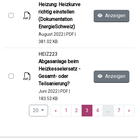
Heizung: Heizkurve
richtig einstellen
Anzeigen
(Dokumentation
EnergieSchweiz)
August 2022
|
PDF
|
381.02 KB
HEIZ223
Abgasanlage beim
Heizkesselersatz -
Gesamt- oder
Anzeigen
Teilsanierung?
Juni 2022
|
PDF
|
183.53 KB
(current)
20
«
1
2
3
4
…
7
»