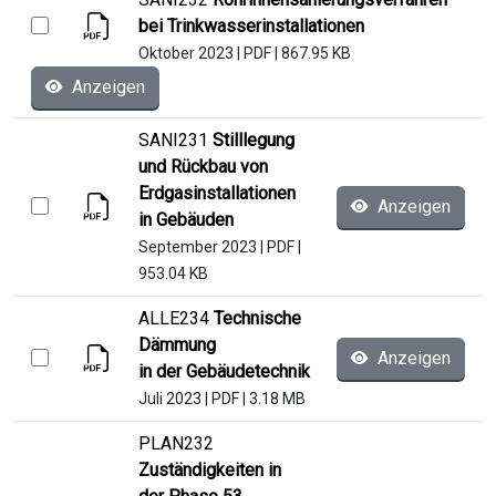
bei Trinkwasserinstallationen
Oktober 2023
|
PDF
|
867.95 KB
Anzeigen
SANI231
Stilllegung
und Rückbau von
Erdgasinstallationen
Anzeigen
in Gebäuden
September 2023
|
PDF
|
953.04 KB
ALLE234
Technische
Dämmung
Anzeigen
in der Gebäudetechnik
Juli 2023
|
PDF
|
3.18 MB
PLAN232
Zuständigkeiten in