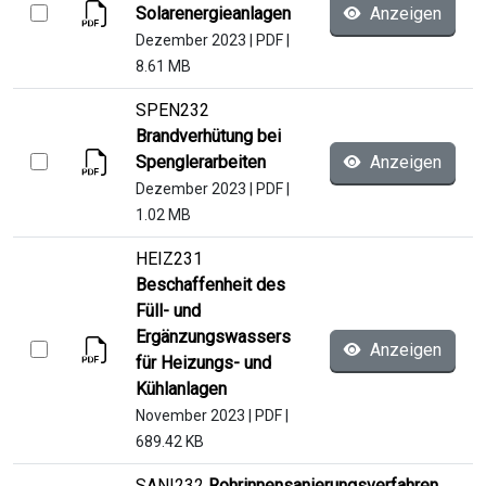
Solarenergieanlagen
Anzeigen
Dezember 2023
|
PDF
|
8.61 MB
SPEN232
Brandverhütung bei
Spenglerarbeiten
Anzeigen
Dezember 2023
|
PDF
|
1.02 MB
HEIZ231
Beschaffenheit des
Füll- und
Ergänzungswassers
Anzeigen
für Heizungs- und
Kühlanlagen
November 2023
|
PDF
|
689.42 KB
SANI232
Rohrinnensanierungsverfahren