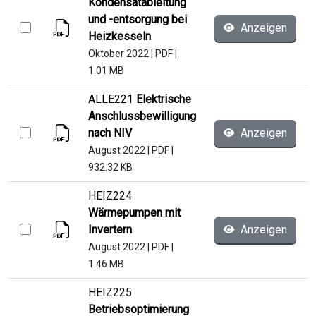
Kondensatableitung
und -entsorgung bei
Anzeigen
Heizkesseln
Oktober 2022
|
PDF
|
1.01 MB
ALLE221
Elektrische
Anschlussbewilligung
nach NIV
Anzeigen
August 2022
|
PDF
|
932.32 KB
HEIZ224
Wärmepumpen mit
Invertern
Anzeigen
August 2022
|
PDF
|
1.46 MB
HEIZ225
Betriebsoptimierung