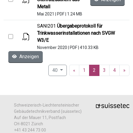
Metall
Mai 2021
|
PDF
|
1.24 MB
SANI201
Übergabeprotokoll für
Trinkwasserinstallationen nach SVGW
W3/E
November 2020
|
PDF
|
410.33 KB
Anzeigen
(current)
40
«
1
2
3
4
»
Schweizerisch-Liechtensteinischer
Gebäudetechnikverband (suissetec)
Auf der Mauer 11, Postfach
CH-8021 Zürich
+41 43 244 73 00