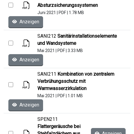
Absturzsicherungssystemen
Juni 2021
|
PDF
|
1.78 MB
Anzeigen
SANI212
Sanitärinstallationselemente
und Wandsysteme
Mai 2021
|
PDF
|
3.33 MB
Anzeigen
SANI211
Kombination von zentralem
Verbrühungsschutz mit
Warmwasserzirkulation
Mai 2021
|
PDF
|
1.01 MB
Anzeigen
SPEN211
Flattergeräusche bei
Stehfalzdächern aus
Anzeigen