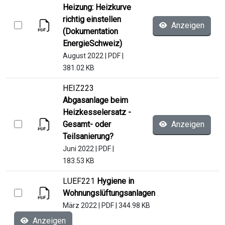
Heizung: Heizkurve
richtig einstellen
Anzeigen
(Dokumentation
EnergieSchweiz)
August 2022
|
PDF
|
381.02 KB
HEIZ223
Abgasanlage beim
Heizkesselersatz -
Gesamt- oder
Anzeigen
Teilsanierung?
Juni 2022
|
PDF
|
183.53 KB
LUEF221
Hygiene in
Wohnungslüftungsanlagen
März 2022
|
PDF
|
344.98 KB
Anzeigen