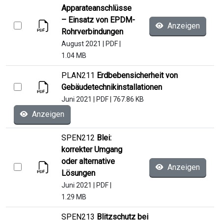
Apparateanschlüsse
– Einsatz von EPDM-
Anzeigen
Rohrverbindungen
August 2021
|
PDF
|
1.04 MB
PLAN211
Erdbebensicherheit von
Gebäudetechnikinstallationen
Juni 2021
|
PDF
|
767.86 KB
Anzeigen
SPEN212
Blei:
korrekter Umgang
oder alternative
Anzeigen
Lösungen
Juni 2021
|
PDF
|
1.29 MB
SPEN213
Blitzschutz bei