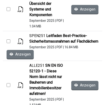
Übersicht der
Systeme und
Anzeigen
Komponenten
September 2025
|
PDF
|
1.04 MB
SPEN251
Leitfaden Best-Practice-
Sicherheitsmassnahmen auf Flachdächern
September 2025
|
PDF
|
16.84 MB
Anzeigen
ALLE251
SN EN ISO
52120-1 - Diese
Norm lässt nicht nur
Bauherren und
Anzeigen
Immobilienbesitzer
aufatmen!
September 2025
|
PDF
|
1.53 MB