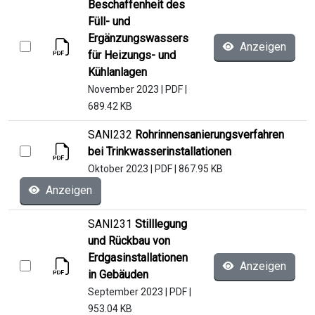
Beschaffenheit des
Füll- und
Ergänzungswassers
Anzeigen
für Heizungs- und
Kühlanlagen
November 2023
|
PDF
|
689.42 KB
SANI232
Rohrinnensanierungsverfahren
bei Trinkwasserinstallationen
Oktober 2023
|
PDF
|
867.95 KB
Anzeigen
SANI231
Stilllegung
und Rückbau von
Erdgasinstallationen
Anzeigen
in Gebäuden
September 2023
|
PDF
|
953.04 KB