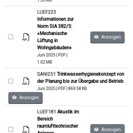
LUEF223
Informationen zur
Norm SIA 382/5:
«Mechanische
Anzeigen
Lüftung in
Wohngebäuden»
Juni 2025
|
PDF
|
1.02 MB
SANI251
Trinkwasserhygienekonzept von
der Planung bis zur Übergabe und Betrieb
Juni 2025
|
PDF
|
869.58 KB
Anzeigen
LUEF181
Akustik im
Bereich
raumlufttechnischer
Anzeigen