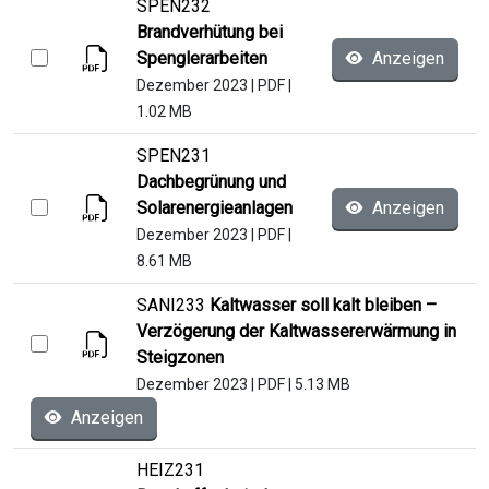
SPEN232
Brandverhütung bei
Spenglerarbeiten
Anzeigen
Dezember 2023
|
PDF
|
1.02 MB
SPEN231
Dachbegrünung und
Solarenergieanlagen
Anzeigen
Dezember 2023
|
PDF
|
8.61 MB
SANI233
Kaltwasser soll kalt bleiben –
Verzögerung der Kaltwassererwärmung in
Steigzonen
Dezember 2023
|
PDF
|
5.13 MB
Anzeigen
HEIZ231