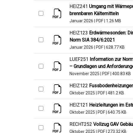
HEIZ241
Umgang mit Wärmepum
brennbaren Kältemitteln
Januar 2026
|
PDF
|
1.26 MB
HEIZ123
Erdwärmesonden: Di
Norm SIA 384/6:2021
Januar 2026
|
PDF
|
628.77 KB
LUEF251
Information zur Nor
– Grundlagen und Anforderung
November 2025
|
PDF
|
400.83 KB
HEIZ122
Fussbodenheizungen 
Oktober 2025
|
PDF
|
481.2 KB
HEIZ121
Heizleitungen im Est
Oktober 2025
|
PDF
|
640.75 KB
RECHT252
Vollzug GAV Gebäu
Oktober 2025
|
PDF
|
273.32 KB