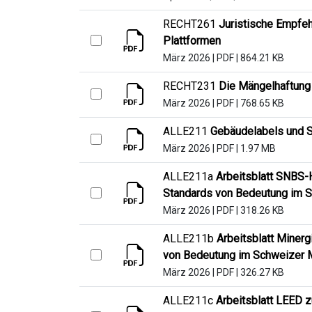
RECHT261
Juristische Empfeh
Plattformen
März 2026
|
PDF
|
864.21 KB
RECHT231
Die Mängelhaftung
März 2026
|
PDF
|
768.65 KB
ALLE211
Gebäudelabels und S
März 2026
|
PDF
|
1.97 MB
ALLE211a
Arbeitsblatt SNBS-
Standards von Bedeutung im 
März 2026
|
PDF
|
318.26 KB
ALLE211b
Arbeitsblatt Miner
von Bedeutung im Schweizer 
März 2026
|
PDF
|
326.27 KB
ALLE211c
Arbeitsblatt LEED 