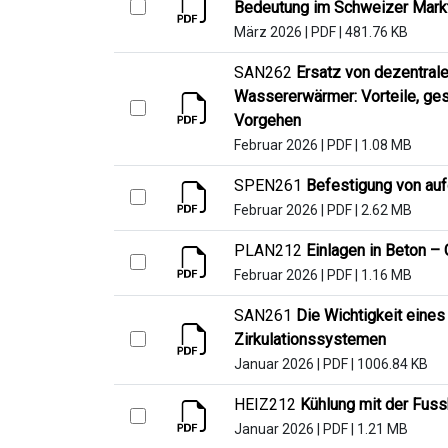
Bedeutung im Schweizer Mark
März 2026
|
PDF
|
481.76 KB
SAN262
Ersatz von dezentra
Wassererwärmer: Vorteile, ges
Vorgehen
Februar 2026
|
PDF
|
1.08 MB
SPEN261
Befestigung von au
Februar 2026
|
PDF
|
2.62 MB
PLAN212
Einlagen in Beton –
Februar 2026
|
PDF
|
1.16 MB
SAN261
Die Wichtigkeit eines
Zirkulationssystemen
Januar 2026
|
PDF
|
1006.84 KB
HEIZ212
Kühlung mit der Fus
Januar 2026
|
PDF
|
1.21 MB