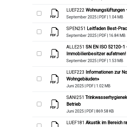
LUEF222
Wohnungslüftungen 
September 2025
|
PDF
|
1.04 MB
SPEN251
Leitfaden Best-Pra
September 2025
|
PDF
|
16.84 MB
ALLE251
SN EN ISO 52120-1 -
Immobilienbesitzer aufatmen!
September 2025
|
PDF
|
1.53 MB
LUEF223
Informationen zur N
Wohngebäuden»
Juni 2025
|
PDF
|
1.02 MB
SANI251
Trinkwasserhygienek
Betrieb
Juni 2025
|
PDF
|
869.58 KB
LUEF181
Akustik im Bereich r