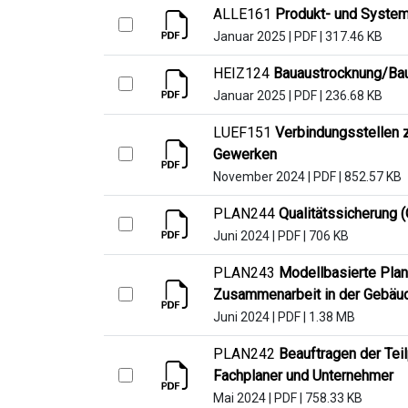
ALLE161
Produkt- und System
Januar 2025
|
PDF
|
317.46 KB
HEIZ124
Bauaustrocknung/Ba
Januar 2025
|
PDF
|
236.68 KB
LUEF151
Verbindungsstellen 
Gewerken
November 2024
|
PDF
|
852.57 KB
PLAN244
Qualitätssicherung (
Juni 2024
|
PDF
|
706 KB
PLAN243
Modellbasierte Pla
Zusammenarbeit in der Gebäud
Juni 2024
|
PDF
|
1.38 MB
PLAN242
Beauftragen der Tei
Fachplaner und Unternehmer
Mai 2024
|
PDF
|
758.33 KB