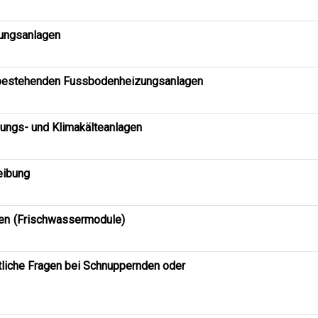
tungsanlagen
 bestehenden Fussbodenheizungsanlagen
ungs- und Klimakälteanlagen
eibung
en (Frischwassermodule)
tliche Fragen bei Schnuppernden oder