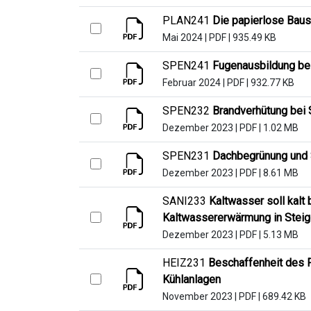
PLAN241
Die papierlose Baus
Mai 2024
|
PDF
|
935.49 KB
SPEN241
Fugenausbildung bei
Februar 2024
|
PDF
|
932.77 KB
SPEN232
Brandverhütung bei 
Dezember 2023
|
PDF
|
1.02 MB
SPEN231
Dachbegrünung und 
Dezember 2023
|
PDF
|
8.61 MB
SANI233
Kaltwasser soll kalt
Kaltwassererwärmung in Stei
Dezember 2023
|
PDF
|
5.13 MB
HEIZ231
Beschaffenheit des 
Kühlanlagen
November 2023
|
PDF
|
689.42 KB