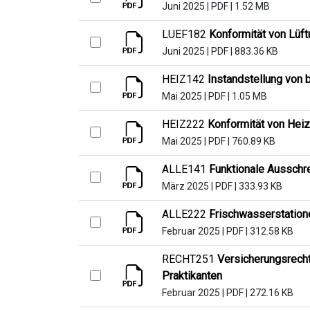
Juni 2025
|
PDF
|
1.52 MB
LUEF182
Konformität von Lüf
Juni 2025
|
PDF
|
883.36 KB
HEIZ142
Instandstellung von
Mai 2025
|
PDF
|
1.05 MB
HEIZ222
Konformität von Heiz
Mai 2025
|
PDF
|
760.89 KB
ALLE141
Funktionale Ausschr
März 2025
|
PDF
|
333.93 KB
ALLE222
Frischwasserstation
Februar 2025
|
PDF
|
312.58 KB
RECHT251
Versicherungsrech
Praktikanten
Februar 2025
|
PDF
|
272.16 KB