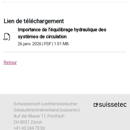
Lien de téléchargement
Importance de l’équilibrage hydraulique des
systèmes de circulation
26 janv. 2026
|
PDF
|
1.01 MB
Retour
Schweizerisch-Liechtensteinischer
Gebäudetechnikverband (suissetec)
Auf der Mauer 11, Postfach
CH-8021 Zürich
+41 43 244 73 00