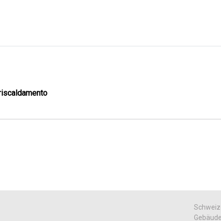
 riscaldamento
Schweize
Gebäudet