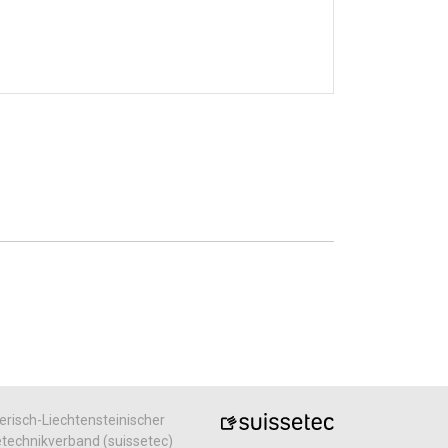
risch-Liechtensteinischer
echnikverband (suissetec)