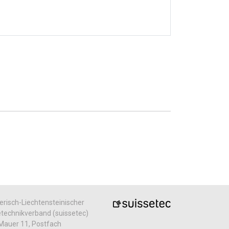
risch-Liechtensteinischer
echnikverband (suissetec)
Mauer 11, Postfach