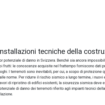
nstallazioni tecniche della costr
ior potenziale di danno in Svizzera. Benché sia ancora impossibile
frutti: le conoscenze acquisite nel frattempo forniscono dati pre
oghi. I terremoti sono inevitabili, per cui, a scopo di protezione 
alle norme. Per ridurre il rischio sismico a lungo termine, i nuov
i lavori di ripristino di edifici esistenti, la sicurezza sismica dev
enziale di danno dei terremoti riferito agli impianti tecnici dell
llazione.