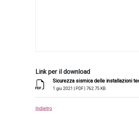
Link per il download
Sicurezza sismica delle installazioni te
1 giu 2021
|
PDF
|
762.75 KB
Indietro