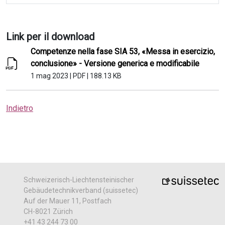
Link per il download
Competenze nella fase SIA 53, «Messa in esercizio,
conclusione» - Versione generica e modificabile
1 mag 2023
|
PDF
|
188.13 KB
Indietro
Schweizerisch-Liechtensteinischer
Gebäudetechnikverband (suissetec)
Auf der Mauer 11, Postfach
CH-8021 Zürich
+41 43 244 73 00