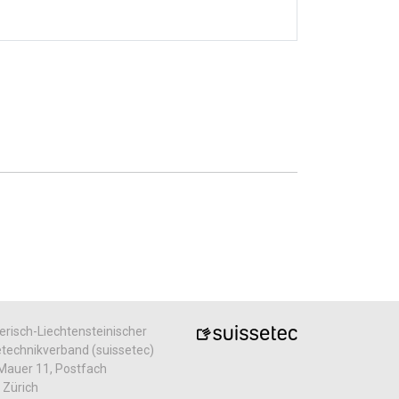
risch-Liechtensteinischer
echnikverband (suissetec)
Mauer 11, Postfach
 Zürich