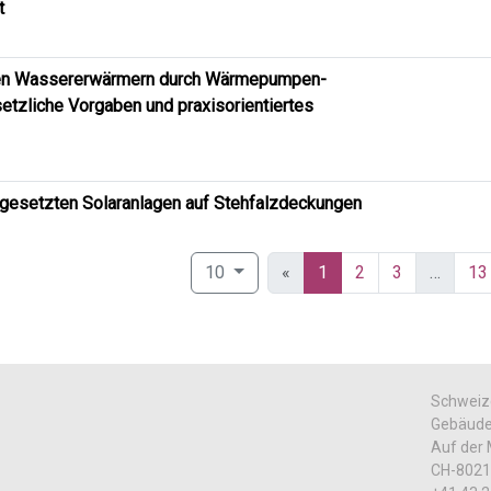
t
len Wassererwärmern durch Wärmepumpen-
etzliche Vorgaben und praxisorientiertes
fgesetzten Solaranlagen auf Stehfalzdeckungen
(current)
10
«
1
2
3
…
13
Schweize
Gebäudet
Auf der 
CH-8021