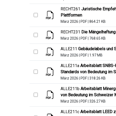
RECHT261
Juristische Empfeh
Plattformen
März 2026
|
PDF
|
864.21 KB
RECHT231
Die Mängelhaftung
März 2026
|
PDF
|
768.65 KB
ALLE211
Gebäudelabels und S
März 2026
|
PDF
|
1.97 MB
ALLE211a
Arbeitsblatt SNBS-
Standards von Bedeutung im 
März 2026
|
PDF
|
318.26 KB
ALLE211b
Arbeitsblatt Miner
von Bedeutung im Schweizer 
März 2026
|
PDF
|
326.27 KB
ALLE211c
Arbeitsblatt LEED 