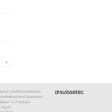
»
risch-Liechtensteinischer
echnikverband (suissetec)
Mauer 11, Postfach
 Zürich