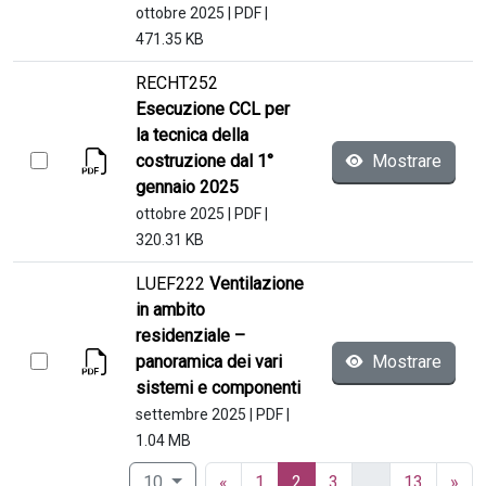
ottobre 2025
|
PDF
|
471.35 KB
RECHT252
Esecuzione CCL per
la tecnica della
costruzione dal 1°
Mostrare
gennaio 2025
ottobre 2025
|
PDF
|
320.31 KB
LUEF222
Ventilazione
in ambito
residenziale –
panoramica dei vari
Mostrare
sistemi e componenti
settembre 2025
|
PDF
|
1.04 MB
(current)
10
«
1
2
3
…
13
»