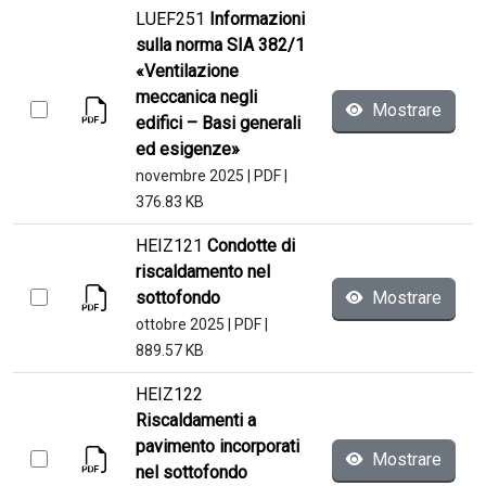
LUEF251
Informazioni
sulla norma SIA 382/1
«Ventilazione
meccanica negli
Mostrare
edifici – Basi generali
ed esigenze»
novembre 2025
|
PDF
|
376.83 KB
HEIZ121
Condotte di
riscaldamento nel
sottofondo
Mostrare
ottobre 2025
|
PDF
|
889.57 KB
HEIZ122
Riscaldamenti a
pavimento incorporati
Mostrare
nel sottofondo