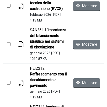
tecnica della
Mostrare
costruzione (RVCS)
febbraio 2026
|
PDF
|
1.18 MB
SAN261
L’importanza
del bilanciamento
idraulico nei sistemi
Mostrare
di circolazione
gennaio 2026
|
PDF
|
1010.87 KB
HEIZ212
Raffrescamento con il
riscaldamento a
Mostrare
pavimento
gennaio 2026
|
PDF
|
1.19 MB
HEIZ241
Impiego di