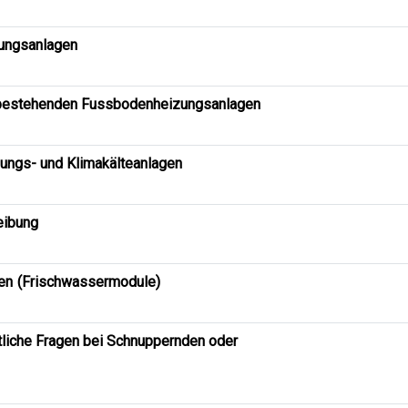
tungsanlagen
 bestehenden Fussbodenheizungsanlagen
ungs- und Klimakälteanlagen
eibung
en (Frischwassermodule)
tliche Fragen bei Schnuppernden oder