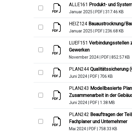
ALLE161
Produkt- und System
Januar 2025
|
PDF
|
317.46 KB
HEIZ124
Bauaustrocknung/Ba
Januar 2025
|
PDF
|
236.68 KB
LUEF151
Verbindungsstellen 
Gewerken
November 2024
|
PDF
|
852.57 KB
PLAN244
Qualitätssicherung (
Juni 2024
|
PDF
|
706 KB
PLAN243
Modellbasierte Pla
Zusammenarbeit in der Gebäud
Juni 2024
|
PDF
|
1.38 MB
PLAN242
Beauftragen der Tei
Fachplaner und Unternehmer
Mai 2024
|
PDF
|
758.33 KB