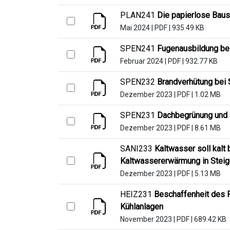
PLAN241
Die papierlose Baus
Mai 2024
|
PDF
|
935.49 KB
SPEN241
Fugenausbildung bei
Februar 2024
|
PDF
|
932.77 KB
SPEN232
Brandverhütung bei 
Dezember 2023
|
PDF
|
1.02 MB
SPEN231
Dachbegrünung und 
Dezember 2023
|
PDF
|
8.61 MB
SANI233
Kaltwasser soll kalt
Kaltwassererwärmung in Stei
Dezember 2023
|
PDF
|
5.13 MB
HEIZ231
Beschaffenheit des 
Kühlanlagen
November 2023
|
PDF
|
689.42 KB