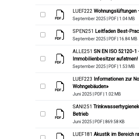
LUEF222
Wohnungslüftungen 
September 2025
|
PDF
|
1.04 MB
SPEN251
Leitfaden Best-Pra
September 2025
|
PDF
|
16.84 MB
ALLE251
SN EN ISO 52120-1 -
Immobilienbesitzer aufatmen!
September 2025
|
PDF
|
1.53 MB
LUEF223
Informationen zur N
Wohngebäuden»
Juni 2025
|
PDF
|
1.02 MB
SANI251
Trinkwasserhygienek
Betrieb
Juni 2025
|
PDF
|
869.58 KB
LUEF181
Akustik im Bereich r