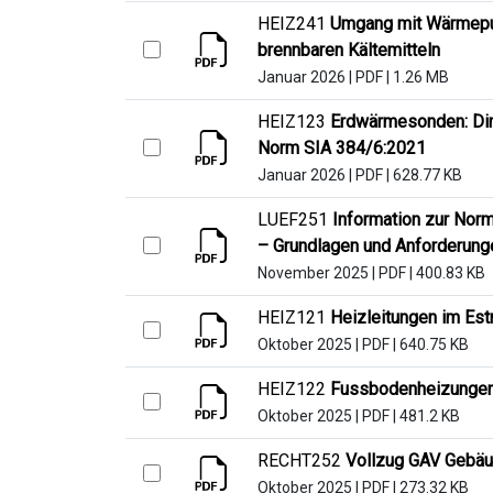
HEIZ241
Umgang mit Wärmepum
brennbaren Kältemitteln
Januar 2026
|
PDF
|
1.26 MB
HEIZ123
Erdwärmesonden: Di
Norm SIA 384/6:2021
Januar 2026
|
PDF
|
628.77 KB
LUEF251
Information zur Nor
– Grundlagen und Anforderung
November 2025
|
PDF
|
400.83 KB
HEIZ121
Heizleitungen im Est
Oktober 2025
|
PDF
|
640.75 KB
HEIZ122
Fussbodenheizungen 
Oktober 2025
|
PDF
|
481.2 KB
RECHT252
Vollzug GAV Gebäu
Oktober 2025
|
PDF
|
273.32 KB