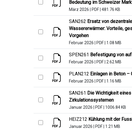
Bedeutung im Schweizer Mark
März 2026
|
PDF
|
481.76 KB
SAN262
Ersatz von dezentra
Wassererwärmer: Vorteile, ges
Vorgehen
Februar 2026
|
PDF
|
1.08 MB
SPEN261
Befestigung von au
Februar 2026
|
PDF
|
2.62 MB
PLAN212
Einlagen in Beton –
Februar 2026
|
PDF
|
1.16 MB
SAN261
Die Wichtigkeit eines
Zirkulationssystemen
Januar 2026
|
PDF
|
1006.84 KB
HEIZ212
Kühlung mit der Fus
Januar 2026
|
PDF
|
1.21 MB