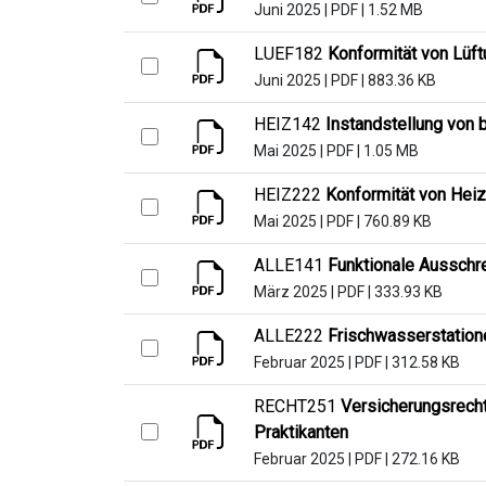
Juni 2025
|
PDF
|
1.52 MB
LUEF182
Konformität von Lüf
Juni 2025
|
PDF
|
883.36 KB
HEIZ142
Instandstellung von
Mai 2025
|
PDF
|
1.05 MB
HEIZ222
Konformität von Heiz
Mai 2025
|
PDF
|
760.89 KB
ALLE141
Funktionale Ausschr
März 2025
|
PDF
|
333.93 KB
ALLE222
Frischwasserstation
Februar 2025
|
PDF
|
312.58 KB
RECHT251
Versicherungsrech
Praktikanten
Februar 2025
|
PDF
|
272.16 KB