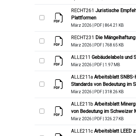
RECHT261
Juristische Empfeh
Plattformen
März 2026
|
PDF
|
864.21 KB
RECHT231
Die Mängelhaftung
März 2026
|
PDF
|
768.65 KB
ALLE211
Gebäudelabels und S
März 2026
|
PDF
|
1.97 MB
ALLE211a
Arbeitsblatt SNBS-
Standards von Bedeutung im 
März 2026
|
PDF
|
318.26 KB
ALLE211b
Arbeitsblatt Miner
von Bedeutung im Schweizer 
März 2026
|
PDF
|
326.27 KB
ALLE211c
Arbeitsblatt LEED 