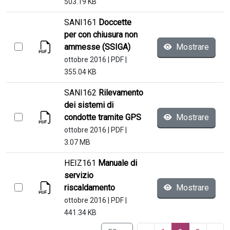
503.19 KB
SANI161
Doccette
per con chiusura non
ammesse (SSIGA)
Mostrare
ottobre 2016
|
PDF
|
355.04 KB
SANI162
Rilevamento
dei sistemi di
condotte tramite GPS
Mostrare
ottobre 2016
|
PDF
|
3.07 MB
HEIZ161
Manuale di
servizio
riscaldamento
Mostrare
ottobre 2016
|
PDF
|
441.34 KB