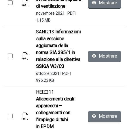
Mostrare
di ventilazione
novembre 2021
|
PDF
|
1.15 MB
SANI213
Informazioni
sulla versione
aggiornata della
norma SIA 385/1 in
Mostrare
relazione alla direttiva
SSIGA W3/C3
ottobre 2021
|
PDF
|
996.23 KB
HEIZ211
Allacciamenti degli
apparecchi –
collegamenti con
Mostrare
l’impiego di tubi
in EPDM