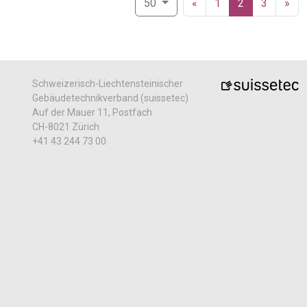
(current)
50
«
1
2
3
»
Schweizerisch-Liechtensteinischer
Gebäudetechnikverband (suissetec)
Auf der Mauer 11, Postfach
CH-8021 Zürich
+41 43 244 73 00