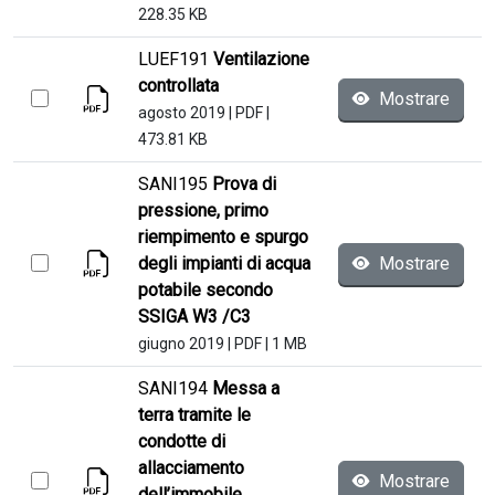
228.35 KB
LUEF191
Ventilazione
controllata
Mostrare
agosto 2019
|
PDF
|
473.81 KB
SANI195
Prova di
pressione, primo
riempimento e spurgo
degli impianti di acqua
Mostrare
potabile secondo
SSIGA W3 /C3
giugno 2019
|
PDF
|
1 MB
SANI194
Messa a
terra tramite le
condotte di
allacciamento
Mostrare
dell’immobile