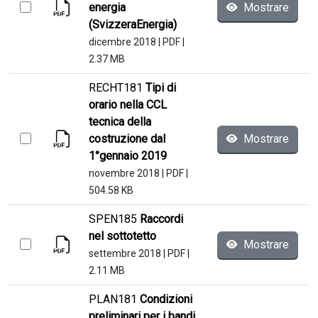
energia
Mostrare
(SvizzeraEnergia)
dicembre 2018
|
PDF
|
2.37 MB
RECHT181
Tipi di
orario nella CCL
tecnica della
costruzione dal
Mostrare
1°gennaio 2019
novembre 2018
|
PDF
|
504.58 KB
SPEN185
Raccordi
nel sottotetto
Mostrare
settembre 2018
|
PDF
|
2.11 MB
PLAN181
Condizioni
preliminari per i bandi