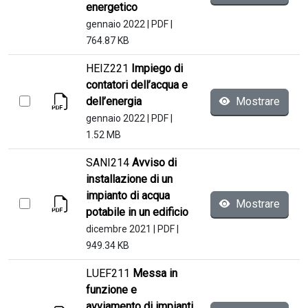
energetico
gennaio 2022
|
PDF
|
764.87 KB
HEIZ221
Impiego di
contatori dell’acqua e
dell’energia
Mostrare
gennaio 2022
|
PDF
|
1.52 MB
SANI214
Avviso di
installazione di un
impianto di acqua
Mostrare
potabile in un edificio
dicembre 2021
|
PDF
|
949.34 KB
LUEF211
Messa in
funzione e
avviamento di impianti