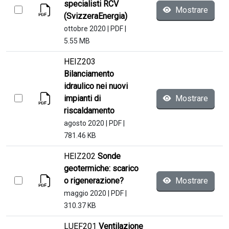
specialisti RCV
Mostrare
(SvizzeraEnergia)
ottobre 2020
|
PDF
|
5.55 MB
HEIZ203
Bilanciamento
idraulico nei nuovi
impianti di
Mostrare
riscaldamento
agosto 2020
|
PDF
|
781.46 KB
HEIZ202
Sonde
geotermiche: scarico
o rigenerazione?
Mostrare
maggio 2020
|
PDF
|
310.37 KB
LUEF201
Ventilazione