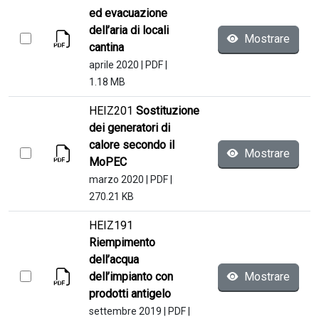
ed evacuazione
dell’aria di locali
Mostrare
cantina
aprile 2020
|
PDF
|
1.18 MB
HEIZ201
Sostituzione
dei generatori di
calore secondo il
Mostrare
MoPEC
marzo 2020
|
PDF
|
270.21 KB
HEIZ191
Riempimento
dell’acqua
dell’impianto con
Mostrare
prodotti antigelo
settembre 2019
|
PDF
|