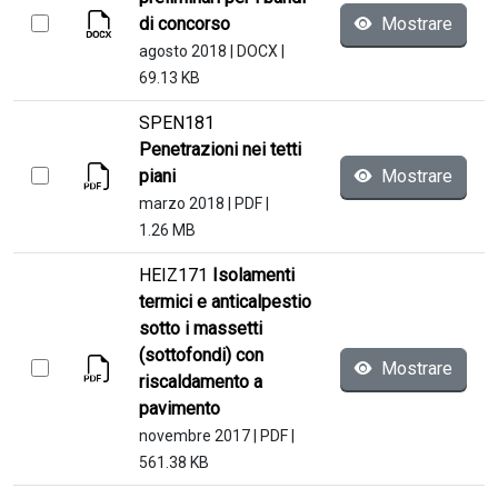
di concorso
Mostrare
agosto 2018
|
DOCX
|
69.13 KB
SPEN181
Penetrazioni nei tetti
piani
Mostrare
marzo 2018
|
PDF
|
1.26 MB
HEIZ171
Isolamenti
termici e anticalpestio
sotto i massetti
(sottofondi) con
Mostrare
riscaldamento a
pavimento
novembre 2017
|
PDF
|
561.38 KB